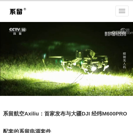
系留航空Axiliu：首家发布与大疆DJI 经纬M600PRO​
配套的系留电源套件