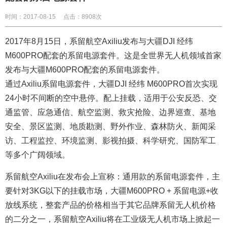
时间：2017-08-15
点击：8908次
2017年8月15日，系留航空Axiliu发布与大疆DJI 经纬
M600PRO配套的系留电源套件。这是全世界无人机领域首家
发布与大疆M600PRO配套的
系留电源
套件。
通过Axiliu系留电源套件，
大疆DJI 经纬 M600PRO首次
实现
24小时不间断的空中悬停。配上挂载，适用于公安反恐、交
通监管、应急通信、航空监测、救灾抢险、边界巡查、基地
安全、景区监测、地质勘测、野外作业、森林防火、新闻采
访、工程监控、环境监测、影视拍摄、科学研究、国防军工
等多个广阔领域。
系留航空Axiliu在发布会上宣称：通用款的
系留电源
套件
，主
要针对3KG以下的挂载市场，
大疆M600PRO +
系留电源
+收
放线系统，整套产品的价格
相当于其它品牌
系留无人机
价格
的二分之一，
系留航空Axiliu
将在工业级无人机市场上掀起一