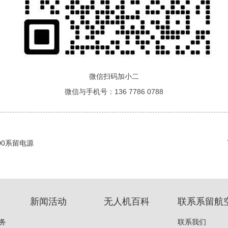
微信扫码加小二
微信与手机号：136 7786 0788
200系留电源
新闻活动
无人机百科
联系系留航
务
联系我们