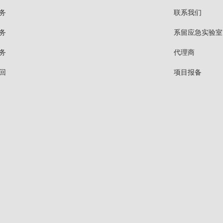
务
联系我们
务
系留应急实验室
务
代理商
回
项目报备