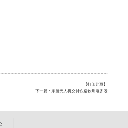
【打印此页】
下一篇：
系留无人机交付铁路钦州电务段
空