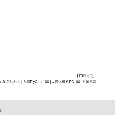
【打印此页】
重系留无人机 | 大疆FlyCart 100 |大疆运载机FC100+系留电源
空