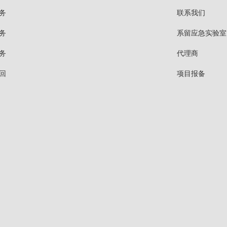
务
联系我们
务
系留应急实验室
务
代理商
回
项目报备