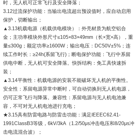
时，无人机可正常飞行及安全降落；
3.12过流保护功能：当输出电流超出预设值时，应自动启用
保护，切断输出；
▲3.13机载电源（机载供电模块）：外壳材质为航空铝合
金；主功率模块外形尺寸≤105×83×49mm（长×宽×高），重
量≤300g；额定功率≥1600W；输出电压：DC50V±5%；连
续工作时长：≥24h(系留飞行)；断电保护功能：飞行中系留
供电中断，无人机可安全降落。快拆结构：免工具快速拆
装；
▲3.14平衡性：机载电源的安装不能破坏无人机的平衡性。
安全性：系留电源异常中断时，可自动切换到无人机电源，
仍可正常飞行与降落。兼容性：系留电源与无人机电池兼
容，不可对无人机电池进行充电；
★3.15具有防雷电路与防雷击功能：满足IEEEC62.41-
1991ClassB3等级，6kV/3kA（1.2/50μs冲击电压和8/20μs冲
击电流混合波）；