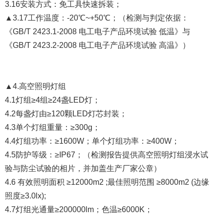
3.16安装方式：免工具快速拆装；
▲3.17工作温度：-20℃~+50℃；（检测与判定依据：
《GB/T 2423.1-2008 电工电子产品环境试验 低温》与
《GB/T 2423.2-2008 电工电子产品环境试验 高温》）
▲4.高空照明灯组
4.1灯组≥4组≥24盏LED灯；
4.2每盏灯由≥120颗LED灯芯封装；
4.3单个灯组重量：≥300g；
4.4灯组功率：≥1600W；单个灯组功率：≥400W；
4.5防护等级：≥IP67；（检测报告提供高空照明灯组浸水试
验与防尘试验的相片，并加盖生产厂家公章）
4.6 有效照明面积 ≥12000m2 ;最佳照明范围 ≥8000m2 (边缘
照度≥3.0lx);
4.7灯组光通量≥200000lm；色温≥6000K；