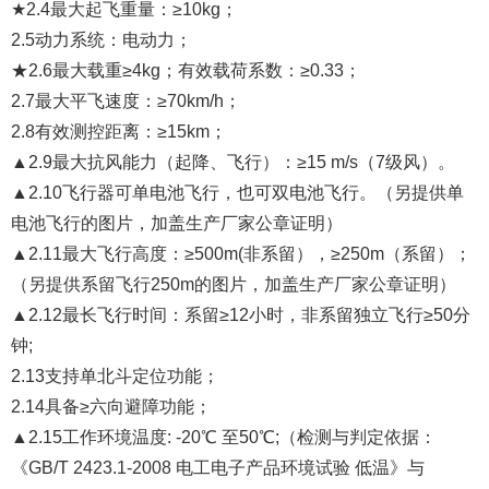
★2.4最大起飞重量：≥10kg；
2.5动力系统：电动力；
★2.6最大载重≥4kg；有效载荷系数：≥0.33；
2.7最大平飞速度：≥70km/h；
2.8有效测控距离：≥15km；
▲2.9最大抗风能力（起降、飞行）：≥15 m/s（7级风）。
▲2.10飞行器可单电池飞行，也可双电池飞行。（另提供单
电池飞行的图片，加盖生产厂家公章证明）
▲2.11最大飞行高度：≥500m(非系留），≥250m（系留）；
（另提供系留飞行250m的图片，加盖生产厂家公章证明）
▲2.12最长飞行时间：系留≥12小时，非系留独立飞行≥50分
钟;
2.13支持单北斗定位功能；
2.14具备≥六向避障功能；
▲2.15工作环境温度: -20℃ 至50℃;（检测与判定依据：
《GB/T 2423.1-2008 电工电子产品环境试验 低温》与