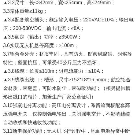
▲3.2尺寸：长≤342mm，宽≤254mm，高≤249mm；
3.3箱体重量≤11kg；
▲3.4配备航空插头；额定输入电压：220VAC±10%；输出电
压：200-530VDC；输出电流：≤8A；
▲3.5额定（输出）功率：≥3500W；
3.6实现无人机悬停高度：≥100m；
3.7铝合金外壳：材质坚固，具有防火、防酸碱腐蚀、阻燃等
特性；坚固抗压，可承受40公斤压力不损坏；
▲3.8线缆：长度≥110m；过电流能力：≥10A；
▲3.9线缆出线口：槽形，尺寸≥152*18*16.5mm；航空铝合
金材质，带翻盖，可防水防尘，带磁吸功能；（须另提供槽
形出线口的相片，加盖生产厂家公章证明）
3.10强弱电分离功能：高压电分离设计，系留箱面板配套高
压强电开关，仅控制强电输出，关闭强电空开，不影响线缆
自动收线和快速收线功能；
3.11断电保护功能：无人机飞行过程中，地面电源异常中断